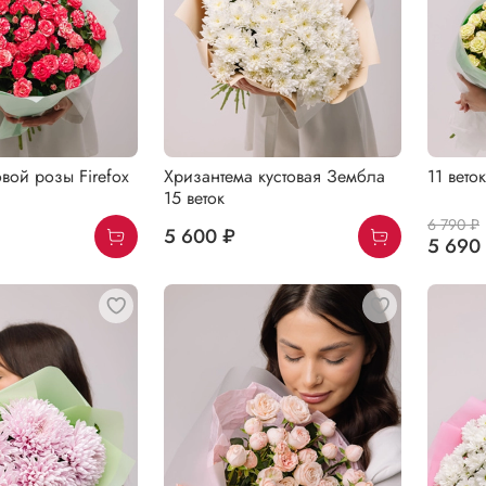
овой розы Firefox
Хризантема кустовая Зембла
11 вето
15 веток
6 790 ₽
5 600 ₽
5 690