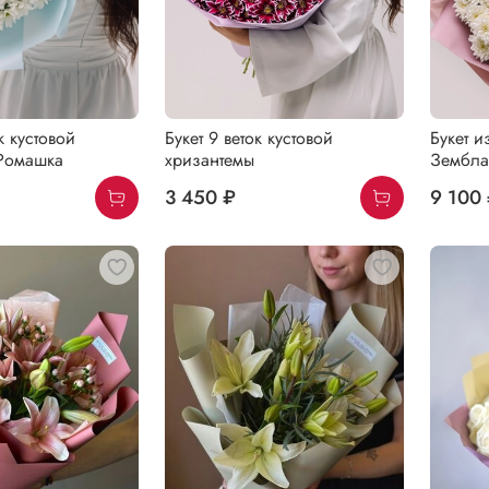
к кустовой
Букет 9 веток кустовой
Букет и
Ромашка
хризантемы
Зембла
3 450 ₽
9 100