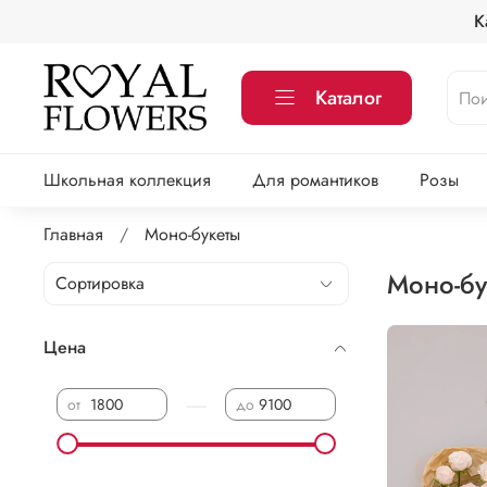
К
Каталог
Школьная коллекция
Для романтиков
Розы
Главная
Моно-букеты
Моно-бу
Цена
—
от
до