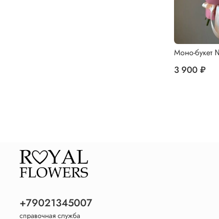
Моно-букет 
3 900 ₽
+79021345007
справочная служба