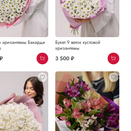
з хризантемы Бакарди
Букет 9 веток кустовой
к
хризантемы
 ₽
3 500 ₽